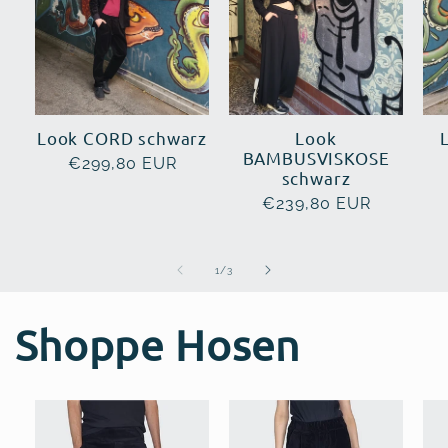
Look CORD schwarz
Look
BAMBUSVISKOSE
Normaler
€299,80 EUR
schwarz
Preis
Normaler
€239,80 EUR
Preis
von
1
/
3
Shoppe Hosen