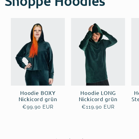
Shoppe Hoodies
Hoodie BOXY
Hoodie LONG
H
Nickicord grün
Nickicord grün
St
Normaler
€99,90 EUR
Normaler
€119,90 EUR
Preis
Preis