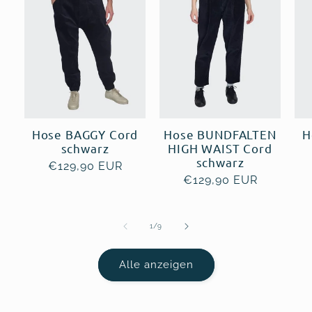
Hose BAGGY Cord
Hose BUNDFALTEN
H
schwarz
HIGH WAIST Cord
schwarz
Normaler
€129,90 EUR
Normaler
€129,90 EUR
Preis
Preis
von
1
/
9
Alle anzeigen