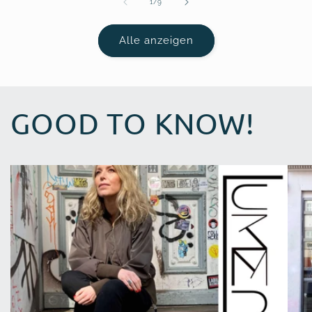
von
1
/
9
Alle anzeigen
GOOD TO KNOW!