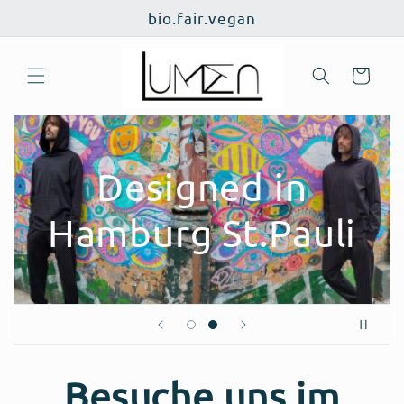
Direkt
bio.fair.vegan
zum
Inhalt
Warenkorb
Designed in
Hamburg St.Pauli
Besuche uns im